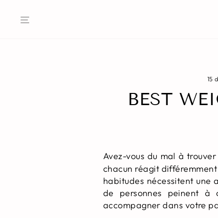
Passer
au
Navigation
contenu
15 
BEST WEI
Avez-vous du mal à trouver
chacun réagit différemment 
habitudes nécessitent une 
de personnes peinent à c
accompagner dans votre pa